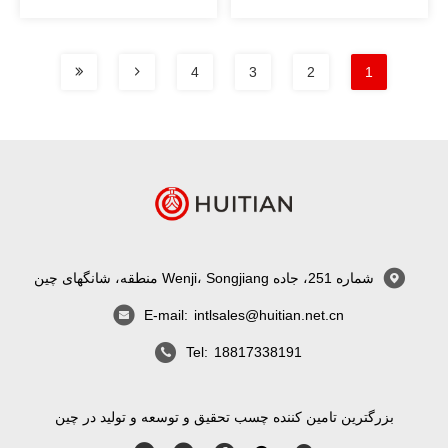
ها
سایر تجهیزات تعمیر کند
4
3
2
1
شماره 251، جاده Wenji، Songjiang منطقه، شانگهای چین
E-mail:
intlsales@huitian.net.cn
Tel:
18817338191
بزرگترین تامین کننده چسب تحقیق و توسعه و تولید در چین