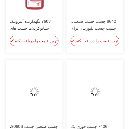
8642 چسب چسب صنعتی،
7603 نگهدارنده آنیروبیک
چسب چسب پلیوریتان برای
سیانوکریلات چسب های
مونتاژ ماژول های غشا RO
لاستیکی پایین، قدرت بالا،
بهترین قیمت را دریافت کنید
بهترین قیمت را دریافت کنید
استفاده می شود
تحمل روغن خوب و محیط
عالی
7406 چسب فوری یک
چسب صنعتی چسب 9060S،