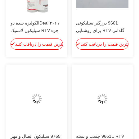
9661 درزگیر سیلیکونی
۴۰۶۱ Dealالکولیزه شده دو
گلدانی RTV برای روشنایی
جزء RTV سیلیکون لاستیک
خودرو
۱: ۱ چسب سیاه/سفید
بهترین قیمت را دریافت کنید
بهترین قیمت را دریافت کنید
9661E RTV چسب و بسته
9765 سیلیکون اتصال و مهر