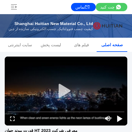
چت کنید
تماس
Shanghai Huitian New Material Co., Ltd
کیفیت چسب فتوولتائیک, چسب الکترونیکی سازنده از چین
صفحه اصلی
فیلم های
لیست پخش
سایت اینترنتی
معرفی شرکت HT 2023 قدرت پیوند جهان