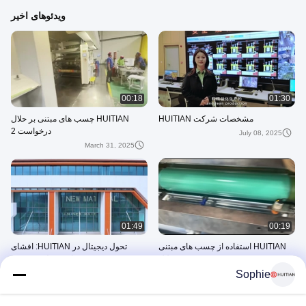
ویدئوهای اخیر
00:18
01:30
مشخصات شرکت HUITIAN
HUITIAN چسب های مبتنی بر حلال
درخواست 2
July 08, 2025
March 31, 2025
01:49
00:19
HUITIAN استفاده از چسب های مبتنی
تحول دیجیتال در HUITIAN: افشای
بر حلال
جادوی تولید هوشمند
Sophie
March 13, 2025
March 31, 2025
Product Usage Video