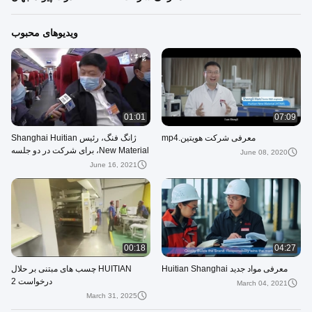
ویدیوهای محبوب
01:01
07:09
معرفی شرکت هویتین.mp4
ژانگ فنگ، رئیس Shanghai Huitian
New Material، برای شرکت در دو جلسه
June 08, 2020
به پکن رفت.
June 16, 2021
00:18
04:27
معرفی مواد جدید Huitian Shanghai
HUITIAN چسب های مبتنی بر حلال
درخواست 2
March 04, 2021
March 31, 2025