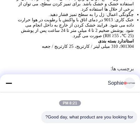
استفاده خشک و خشک باشد. برای تمیز کردن سطح، می توان از
برخی از حلال ها استفاده کرد.
چگونگی اعمال: ژل را به سطح تمیز فشار دهید.
خنک کاری: 9013 در دمای اتاق با واکنش با رطوبت در هوا حرارت
داده می شود. فرایند خشک کردن از خارج به داخل انجام می
شود. پوشش ضخیم 2 تا 4 میلی متر تا 24 ساعت پس از پوشش
(25 ℃، 55٪ RH) صورت می گیرد.
استاندارد بسته بندی
901304، 310 میلی لیتر / کارتریج، 25 کارتریج / جعبه
برچسب ها:
Sophie
8:21 PM
Good day, what product are you looking for?
شماره 251، جاده Wenji، Songjiang منطقه، شانگهای چین