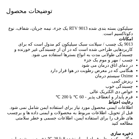
توضیحات محصول
سیلیکون بسته بندی شده 9013 RTV یک جزء، نیمه جریان، شفاف، نوع
دکوتاکسیم است.
امکانات
9013 یک چسب / سیلانت سبک سیلیکون کم مدول است که برای
کاربردهایی طراحی شده است که در آن از چسبندگی غیر خورنده و
چسبندگی طولانی مدت به انواع بسترها استفاده می شود.
چسب / مهر و موم یک جزء
در دمای اتاق درمان می شود
هنگامی که در معرض رطوبت در هوا قرار دارد
Oxime سیستم درمان
ریزش کمی.
چسبندگی خوب
خواص دی الکتریک عالی
فرم پایدار و انعطاف پذیر - 60 ℃ تا 200 ℃
رعایت احتیاط
اطلاعات ایمنی محصول مورد نیاز برای استفاده ایمن شامل نمی شود.
قبل از تحویل، اطلاعات مربوط به محصولات و ایمنی داده ها و برچسب
های ظرف را برای استفاده ایمن، اطلاعات جسمی و خطر سلامتی
مطالعه کنید
ذخیره سازی
هنگامی که در ظروف اصلی باز نشده 8 تا 28 ℃ ذخیره می شود، این