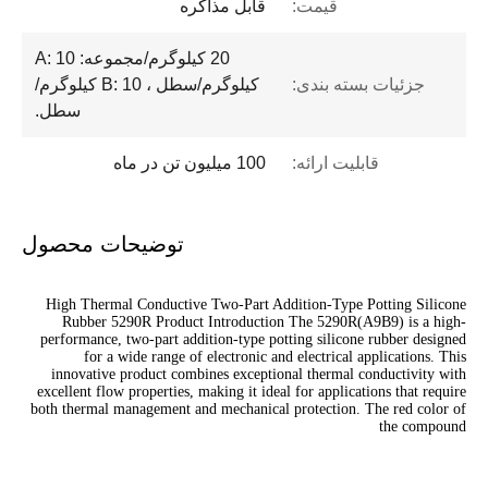
قیمت:
قابل مذاکره
20 کیلوگرم/مجموعه: A: 10
جزئیات بسته بندی:
کیلوگرم/سطل ، B: 10 کیلوگرم/
سطل.
قابلیت ارائه:
100 میلیون تن در ماه
توضیحات محصول
High Thermal Conductive Two-Part Addition-Type Potting Silicone
Rubber 5290R Product Introduction The 5290R(A9B9) is a high-
performance, two-part addition-type potting silicone rubber designed
for a wide range of electronic and electrical applications. This
innovative product combines exceptional thermal conductivity with
excellent flow properties, making it ideal for applications that require
both thermal management and mechanical protection. The red color of
the compound