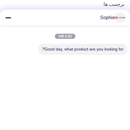
برچسب ها:
Sophie
4:42 AM
Good day, what product are you looking for?
شماره 251، جاده Wenji، Songjiang منطقه، شانگهای چین
E-mail:
intlsales@huitian.net.cn
Tel:
18817338191
بزرگترین تامین کننده چسب تحقیق و توسعه و تولید در چین