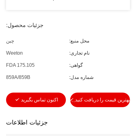
جزئیات محصول:
محل منبع:
چین
نام تجاری:
Weeton
گواهی:
FDA 175.105
شماره مدل:
859A/859B
بهترین قیمت را دریافت کنید
اکنون تماس بگیرید
جزئیات اطلاعات