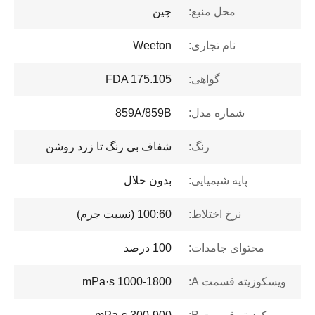
محل منبع:
چین
نام تجاری:
Weeton
گواهی:
FDA 175.105
شماره مدل:
859A/859B
رنگ:
شفاف بی رنگ تا زرد روشن
پایه شیمیایی:
بدون حلال
نرخ اختلاط:
100:60 (نسبت جرم)
محتوای جامدات:
100 درصد
ویسکوزیته قسمت A:
1000-1800 mPa·s