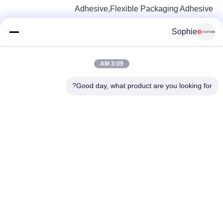
Adhesive,flexible Packaging Adhesive
Sophie
3:09 AM
Good day, what product are you looking for?
شماره 251، جاده Wenji، Songjiang منطقه، شانگهای چین
E-mail:
intlsales@huitian.net.cn
Tel:
18817338191
بزرگترین تامین کننده چسب تحقیق و توسعه و تولید در چین