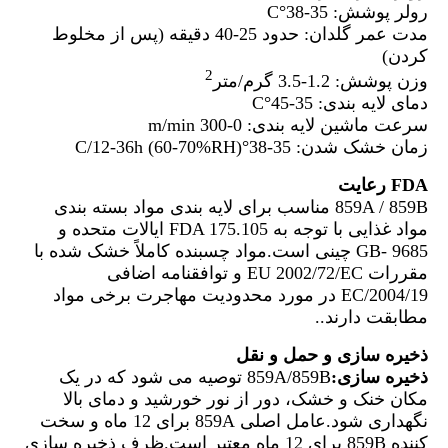
رولر پوشش: 35-38°C
مدت عمر گلدان: حدود 25-40 دقیقه (پس از مخلوط
کردن)
2
وزن پوشش: 1.2-3.5 گرم/متر
دمای لایه بندی: 35-45°C
سرعت ماشین لایه بندی: 0-300 m/min
زمان خشک شدن: 35-38°C/12-36h (60-70%RH)
FDA
رعایت
859A / 859B مناسب برای لایه بندی مواد بسته بندی
مواد غذایی با توجه به FDA 175.105 ایالات متحده و
GB- 9685 چینی است.مواد چسبنده کاملاً خشک شده با
مقررات EU 2002/72/EC و توافقنامه اضافی
2004/19/EC در مورد محدودیت مهاجرت برخی مواد
مطابقت دارند..
ذخیره سازی و حمل و نقل
ذخیره سازی:
859A/859B توصیه می شود که در یک
مکان خنک و خشک، دور از نور خورشید و دمای بالا
نگهداری شود.عامل اصلی 859A برای 12 ماه و سخت
کننده 859B برای 12 ماه معتبر است.ظرف ذخیره سازی