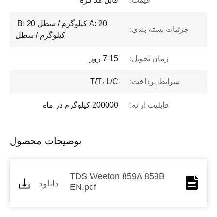
قیمت:
قابل مذاکره
A: 20 کیلوگرم / سطل B: 20 ​​
جزئیات بسته بندی:
کیلوگرم / سطل
زمان تحویل:
7-15 روز
شرایط پرداخت:
T/T، L/C
قابلیت ارائه:
200000 کیلوگرم در ماه
توضیحات محصول
TDS Weeton 859A 859B
دانلود
EN.pdf