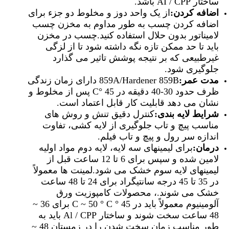
ساختار AI / CPP باشد.
اضافه کردن:
از یک واحد دوز و مخلوط دو جزء برای
اضافه کردن چسب به طور مداوم به مخزن چسب
لامیناتور بدون حلال استفاده کنید.چسب در مخزن
باید تا حد ممکن تازه نگه داشته شود تا از لزگی
غیرطبیعی که بر نتیجه پوشش تاثیر می گذارد
جلوگیری شود.
مدت عمر:
859A/Hardener 859B دارای زمان زندگی
ظرف حدود 30-40 دقیقه در 45 °C پس از مخلوط و
نشان می دهد قابلیت کار قابل اعتماد است.
شرایط لایه بندی:
کنترل دقیق تنش و روش های
مناسب پیچ و تاب جلوگیری از لایه کشی، تفاوت
اندازه سر رول و پیچ و تاب فیلم.
درمان:
برای لیمینهای سه لایه، لایه دوم مواد اولیه
لامین شده و سپس برای 6 تا 12 ساعت قبل از
لیمینهای لایه سوم خشک می شود.لمینت ها معمولاً
در 35 تا 45 درجه سانتیگراد برای 24 تا 48 ساعت
خشک می شوند.، محصولات کامپوزیت ورق
آلومینیوم معمولاً باید در 45 ° C ~ 50 ° C برای 36 ~
48 ساعت سخت شوند و ساختار Al / CPP باید به
طور مناسب زمان سخت شدن را در زمستان 48 ~