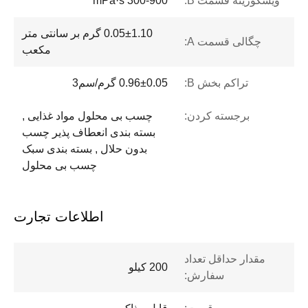
ویسکوزیته قسمت B:
300-900 mPa·s
0.05±1.10 گرم بر سانتی متر
چگالی قسمت A:
مکعب
تراکم بخش B:
0.96±0.05 گرم/سم3
برجسته کردن:
چسب بی محلول مواد غذایی ,
بسته بندی انعطاف پذیر چسب
بدون حلال , بسته بندی سبک
چسب بی محلول
اطلاعات تجارت
مقدار حداقل تعداد
200 کیلو
سفارش: