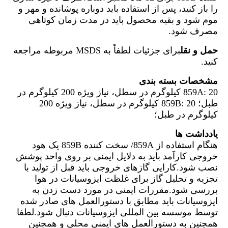
را باز کنید، پس از استفاده باید دوباره پوشانده و مهر و
موم شود و بقیه محصول باید در مدت زمان کوتاهی
مصرف شود.
حمل و نقل
برای جزئیات لطفاً به MSDS مربوطه مراجعه
کنید.
مشخصات بسته بندی
859A: 20 کیلوگرم در سطل، نیاز ویژه 200 کیلوگرم در
طبل؛ 859B: 20 کیلوگرم در سطل، نیاز ویژه 200
کیلوگرم در طبل؛
یادداشت ها
هنگام استفاده از 859A/ سخت کننده 859B یک هود
خروجی کارآمد باید به دلایل ایمنی بر روی واحد پوشش
نصب شود.کارایی گازهای خروجی باید قبل از تولید با
تجزیه و تحلیل گاز برای غلظت ایزوسیانات در هوا
بررسی شود.مقررات ایمنی در مورد دست زدن به
ایزوسیانات باید مطابق با دستورالعمل های صادر شده
توسط موسسه بین المللی ایزوسیانات دنبال شود.لطفا
همچنین به دستورالعمل های ایمنی محلی و همچنین