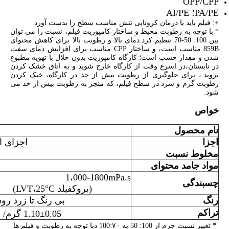
OPP/CPP
PA/PE؛ AI/PE
+: فیلم باید با درمان کرونایی تنش مناسب سطح را بدست آورد.
* با توجه به رطوبت محیط و ساختار کامپوزیت فیلم، نسبت را می توان
بین 100: 50-70 تنظیم کرد.دمای بالا و رطوبت بالا برای کاهش محتوای
859B مناسب است، و ساختار CPP مناسب برای افزایش دمای سفت
شدن و مقدار چسب است؛ کارگاه کامپوزیت بدون حلال با تهویه مطبوع
در تابستان،در اسرع وقت از کارگاه خارج شوید و به اتاق خشک کردن
بروید.، برای جلوگیری از رطوبت بیش از حد در کارگاه، خنک کردن
رطوبت گرم و سرد در سطح فیلم، که منجر به رطوبت بیش از حد می
شود.
خواص
نام محصول
اجزا
اجزای ا
مخلوط
نسبت
مواد جامد
محتوای
1،000-1800mPa.s
چسبندگی
(بروکفیلد LVT،25°C)
رنگ
بی رنگ تا زرد ر
تراکم
1.10±0.05 گرم/ سانتی متر
* تغییر نسبت جرم از 100: 50 به 100:
۷۰ د
با توجه به رطوبت و فیلم ها