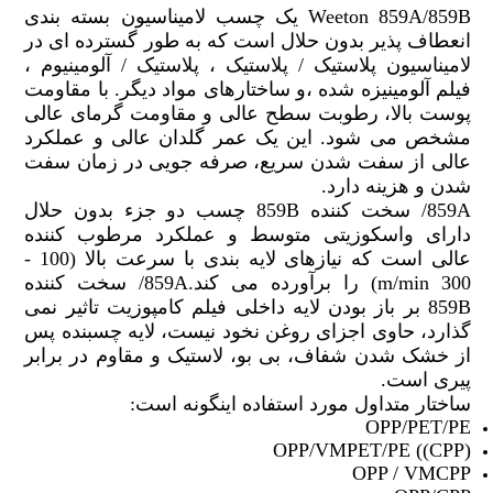
Weeton 859A/859B یک چسب لامیناسیون بسته بندی
انعطاف پذیر بدون حلال است که به طور گسترده ای در
لامیناسیون پلاستیک / پلاستیک ، پلاستیک / آلومینیوم ،
فیلم آلومینیزه شده ،و ساختارهای مواد دیگر. با مقاومت
پوست بالا، رطوبت سطح عالی و مقاومت گرمای عالی
مشخص می شود. این یک عمر گلدان عالی و عملکرد
عالی از سفت شدن سریع، صرفه جویی در زمان سفت
شدن و هزینه دارد.
859A/ سخت کننده 859B چسب دو جزء بدون حلال
دارای واسکوزیتی متوسط و عملکرد مرطوب کننده
عالی است که نیازهای لایه بندی با سرعت بالا (100 -
300 m/min) را برآورده می کند.859A/ سخت کننده
859B بر باز بودن لایه داخلی فیلم کامپوزیت تاثیر نمی
گذارد، حاوی اجزای روغن نخود نیست، لایه چسبنده پس
از خشک شدن شفاف، بی بو، لاستیک و مقاوم در برابر
پیری است.
ساختار متداول مورد استفاده اینگونه است:
OPP/PET/PE
OPP/VMPET/PE ((CPP)
OPP / VMCPP