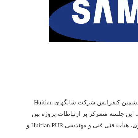
در 17 اکتبر 2018، کنفرانس مبادلات فناوری سامسونگ در ششمین کنفرانس شرکت شانگهای Huitian
این جلسه متمرکز بر ارتباطات پروژه بین
شرکت کنندگان سامسونگ خریداری، هیات فنی فنی و مهندسی Huitian PUR و