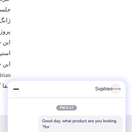
جلسه
ژانگ
پروژه های UR
استرا
این ج
Huitian و سام
ایفا 
Sophie
9:17 PM
Good day, what product are you looking 
for?