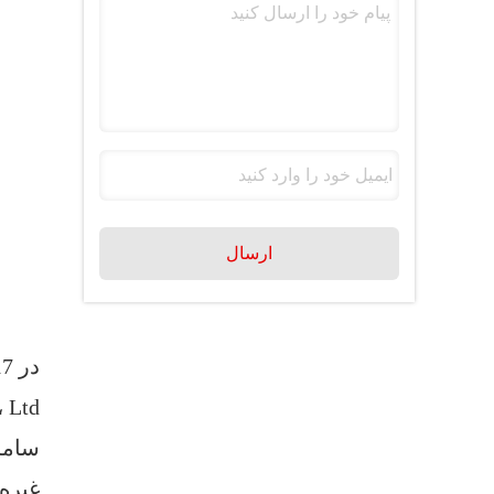
ارسال
ls Co.، Ltd
سامسونگ 
غیره