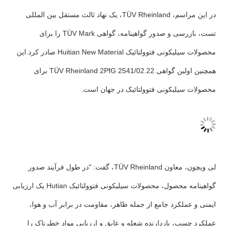
در این مراسم، TÜV Rheinland، یک نهاد ثالث مستقل بین المللی
تست، بازرسی و صدور گواهینامه، گواهی TÜV Mark را برای
محصولات سیلیکونی فتوولتائیک Huitian New Material صادر کرد.این
همچنین اولین گواهی TÜV Rheinland 2PfG 2541/02.22 برای
محصولات سیلیکونی فتوولتائیک در جهان است.
لی ویچون، معاون TÜV Rheinland، گفت: "در طول فرآیند صدور
گواهینامه محصول، محصولات سیلیکونی فتوولتائیک Hutian یک ارزیابی
ایمنی و عملکرد جامع از جمله ظاهر، مقاومت در برابر آب و هوا،
عملکرد چسب، بازدارنده شعله و عایق و ارزیابی مواد خطرناک را