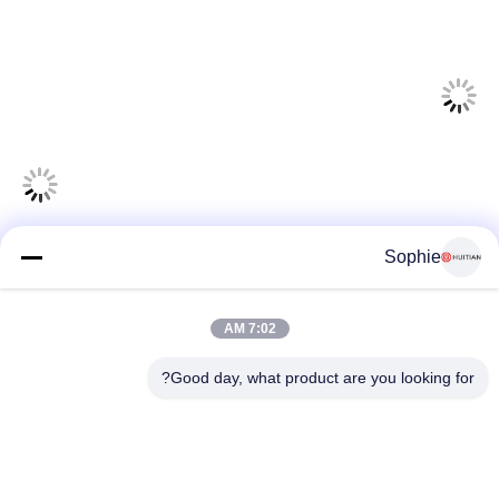
Sophie
7:02 AM
Good day, what product are you looking for?
شماره 251، جاده Wenji، Songjiang منطقه، شانگهای چین
E-mail:
intlsales@huitian.net.cn