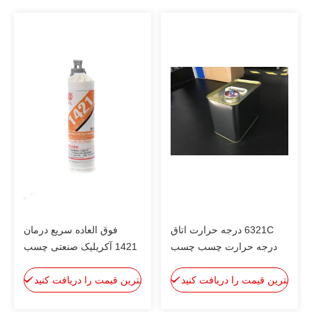
6321C درجه حرارت اتاق
فوق العاده سریع درمان
درجه حرارت چسب چسب
1421 آکریلیک صنعتی چسب
اپوکسی صنعتی برای ماژول
دو جزء، آبی، سفت و سخت
بهترین قیمت را دریافت کنید
های غشایی الیاف توخالی
بهترین قیمت را دریافت کنید