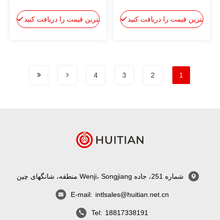
دو جزء، آبی، سفت و سخت
چسبندگی و چسبندگی پایدار
بهترین قیمت را دریافت کنید
بهترین قیمت را دریافت کنید
4
3
2
1
شماره 251، جاده Wenji، Songjiang منطقه، شانگهای چین
E-mail:
intlsales@huitian.net.cn
Tel:
18817338191