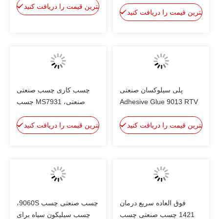
ضدعفونی کننده خنثی برای
بهترین قیمت را دریافت کنید
بهترین قیمت را دریافت کنید
درب و پنجره
پلی سیلوکسان صنعتی
چسب کاری چسب صنعتی
Adhesive Glue 9013 RTV
صنعتی، MS7931 چسب
سیلیکون Sealant Single
چسب مهر و موم MS MS
بهترین قیمت را دریافت کنید
Component
بهترین قیمت را دریافت کنید
فوق العاده سریع درمان
چسب صنعتی چسب 9060S،
1421 چسب صنعتی چسب
چسب سیلیکون سیاه برای