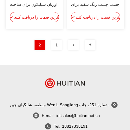
چسب چسب رنگ سفید برای
اورتان سیلیکون برای ساخت
ساخت و ساز
و ساز، ضدعفونی کننده
بهترین قیمت را دریافت کنید
بهترین قیمت را دریافت کنید
سیلانت
2
1
شماره 251، جاده Wenji، Songjiang منطقه، شانگهای چین
E-mail:
intlsales@huitian.net.cn
Tel:
18817338191