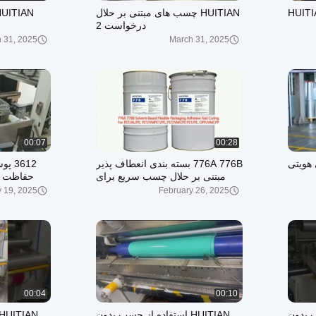
HUITIAN چسب های مبتنی بر حلال
درخواست 2
 31, 2025
March 31, 2025
00:07
00:28
 هویتی
776A 776B بسته بندی انعطاف پذیر
مبتنی بر حلال چسب سریع برای
حفاظت از 
PET/AL/PE، VMCPP، PE،
y 19, 2025
February 26, 2025
OPP/VMCPP
00:04
00:10
چسب بدون
HUITIAN استفاده از چسب بدون