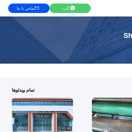
گپ
تماس با ما
Sh
تمام ویدئوها
01:49