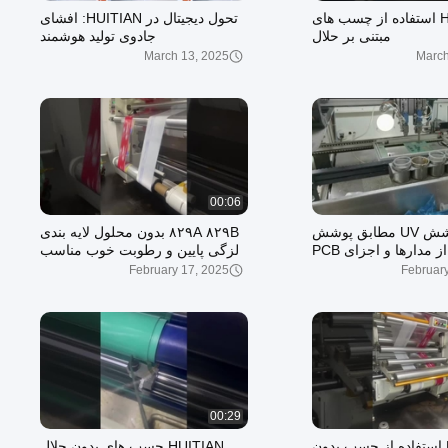
HUITIAN استفاده از چسب های
تحول دیجیتال در HUITIAN: افشای
مبتنی بر حلال
جادوی تولید هوشمند
March 13, 2025
March
00:06
3612 پوشش UV مطابق پوشش
۸۲۹A ۸۲۹B بدون محلول لایه بندی
مدارها و اجزای PCB
لزگی پایین و رطوبت خوب مناسب
برای بسته بندی مواد غذایی
February 17, 2025
Februar
00:29
HUITIAN استفاده از چسب بدون
HUITIAN چسب های بدون حلال